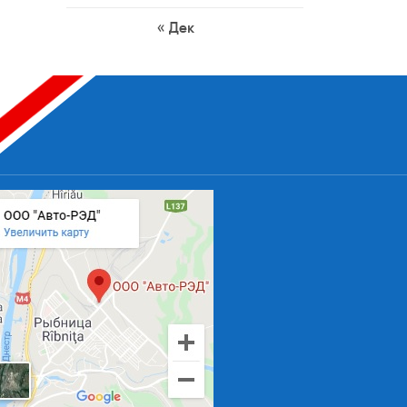
« Дек