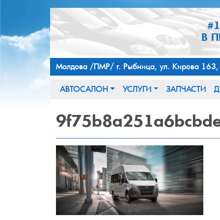
#
В 
Молдова /ПМР/ г. Рыбница, ул. Кирова 
АВТОСАЛОН
УСЛУГИ
ЗАПЧАСТИ
Д
9f75b8a251a6bcbd