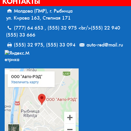
КОНТАКТЫ
Молдова (ПМР), г. Рыбница
ул. Кирова 163, Степная 171
(777) 64 653 , (555) 32 975 <br/>(555) 22 940
(555) 33 666
(555) 32 975, (555) 33 094
auto-red@mail.ru