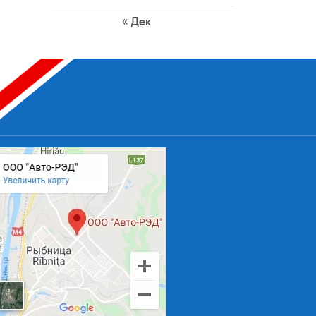
« Дек