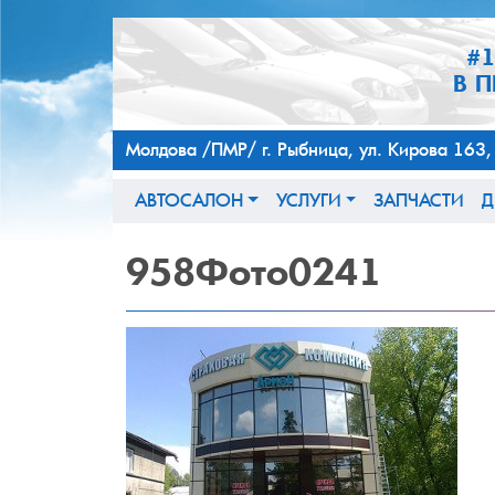
#
В 
Молдова /ПМР/ г. Рыбница, ул. Кирова 
АВТОСАЛОН
УСЛУГИ
ЗАПЧАСТИ
Д
958Фото0241