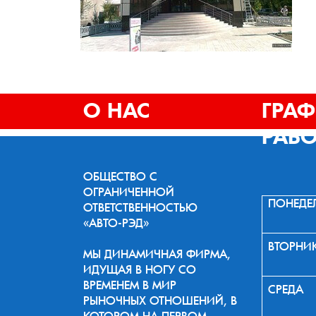
О НАС
ГРА
РАБ
ОБЩЕСТВО С
ОГРАНИЧЕННОЙ
ПОНЕДЕ
ОТВЕТСТВЕННОСТЬЮ
«АВТО-РЭД»
ВТОРНИ
МЫ ДИНАМИЧНАЯ ФИРМА,
ИДУЩАЯ В НОГУ СО
ВРЕМЕНЕМ В МИР
СРЕДА
РЫНОЧНЫХ ОТНОШЕНИЙ, В