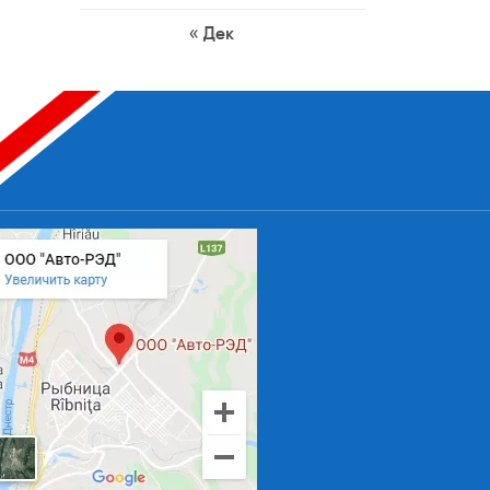
« Дек