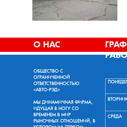
О НАС
ГРА
РАБ
ОБЩЕСТВО С
ОГРАНИЧЕННОЙ
ПОНЕДЕ
ОТВЕТСТВЕННОСТЬЮ
«АВТО-РЭД»
ВТОРНИ
МЫ ДИНАМИЧНАЯ ФИРМА,
ИДУЩАЯ В НОГУ СО
ВРЕМЕНЕМ В МИР
СРЕДА
РЫНОЧНЫХ ОТНОШЕНИЙ, В