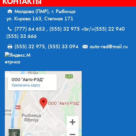
КОНТАКТЫ
Молдова (ПМР), г. Рыбница
ул. Кирова 163, Степная 171
(777) 64 653 , (555) 32 975 <br/>(555) 22 940
(555) 33 666
(555) 32 975, (555) 33 094
auto-red@mail.ru