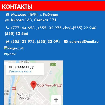
КОНТАКТЫ
Молдова (ПМР), г. Рыбница
ул. Кирова 163, Степная 171
(777) 64 653 , (555) 32 975 <br/>(555) 22 940
(555) 33 666
(555) 32 975, (555) 33 094
auto-red@mail.ru