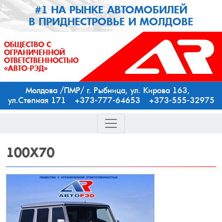
#1 НА РЫНКЕ АВТОМОБИЛЕЙ
В ПРИДНЕСТРОВЬЕ И МОЛДОВЕ
ОБЩЕСТВО С
ОГРАНИЧЕННОЙ
ОТВЕТСТВЕННОСТЬЮ
«АВТО-РЭД»
Молдова /ПМР/ г. Рыбница, ул. Кирова 163,
ул.Степная 171 +373-777-64653 +373-555-32975
100X70