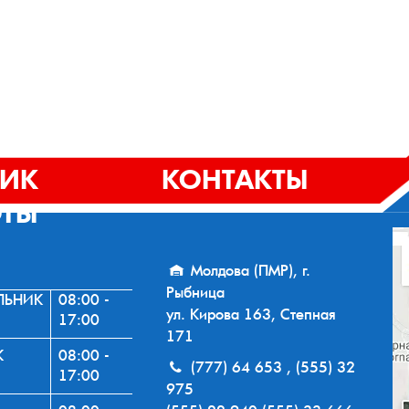
ФИК
КОНТАКТЫ
ОТЫ
Молдова (ПМР), г.
Рыбница
ЛЬНИК
08:00 -
ул. Кирова 163, Степная
17:00
171
К
08:00 -
(777) 64 653 , (555) 32
17:00
975