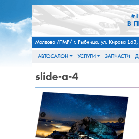
#
В 
Молдова /ПМР/ г. Рыбница, ул. Кирова 
АВТОСАЛОН
УСЛУГИ
ЗАПЧАСТИ
Д
slide-a-4