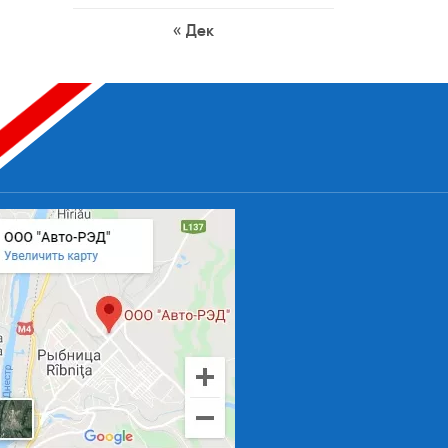
« Дек