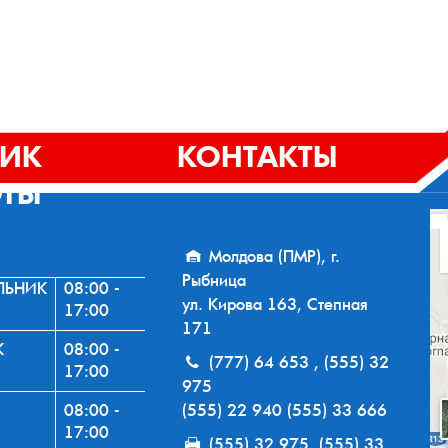
ФИК
КОНТАКТЫ
ОТЫ
Молдова (ПМР), г.
Рыбница
ЛЬНИК
08:00 -
ул. Кирова 163, Степная
17:00
171
К
08:00 -
(777) 64 653 , (555) 32
17:00
975
08:00 -
(555) 22 940 (555) 33 666
17:00
(555) 32 975, (555) 33