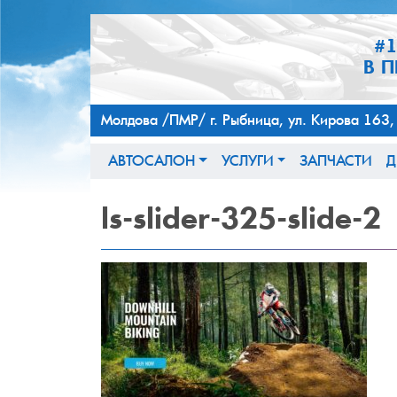
#
В 
Молдова /ПМР/ г. Рыбница, ул. Кирова 
АВТОСАЛОН
УСЛУГИ
ЗАПЧАСТИ
Д
ls-slider-325-slide-2