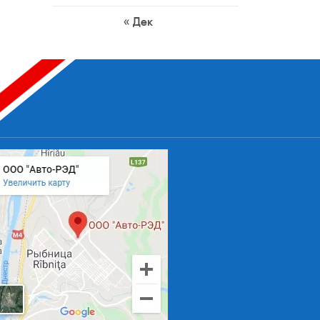
« Дек