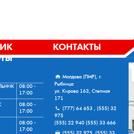
ФИК
КОНТАКТЫ
ОТЫ
Молдова (ПМР), г.
Рыбница
ЛЬНИК
08:00 -
ул. Кирова 163, Степная
17:00
171
К
08:00 -
(777) 64 653 , (555) 32
17:00
975
08:00 -
(555) 22 940 (555) 33 666
17:00
(555) 32 975, (555) 33