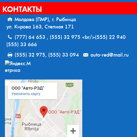
КОНТАКТЫ
Молдова (ПМР), г. Рыбница
ул. Кирова 163, Степная 171
(777) 64 653 , (555) 32 975 <br/>(555) 22 940
(555) 33 666
(555) 32 975, (555) 33 094
auto-red@mail.ru