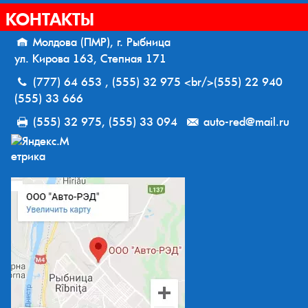
КОНТАКТЫ
Молдова (ПМР), г. Рыбница
ул. Кирова 163, Степная 171
(777) 64 653 , (555) 32 975 <br/>(555) 22 940
(555) 33 666
(555) 32 975, (555) 33 094
auto-red@mail.ru