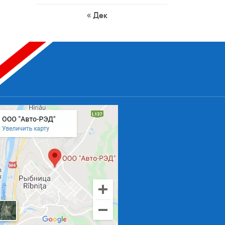
« Дек