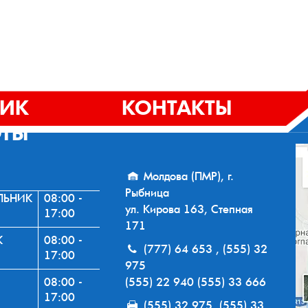
ФИК
КОНТАКТЫ
ОТЫ
Молдова (ПМР), г.
Рыбница
ЛЬНИК
08:00 -
ул. Кирова 163, Степная
17:00
171
К
08:00 -
(777) 64 653 , (555) 32
17:00
975
08:00 -
(555) 22 940 (555) 33 666
17:00
(555) 32 975, (555) 33