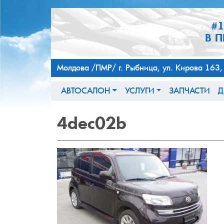
#
В 
Молдова /ПМР/ г. Рыбница, ул. Кирова 
АВТОСАЛОН
УСЛУГИ
ЗАПЧАСТИ
Д
4dec02b