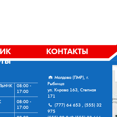
ФИК
КОНТАКТЫ
ОТЫ
Молдова (ПМР), г.
Рыбница
ЛЬНИК
08:00 -
ул. Кирова 163, Степная
17:00
171
К
08:00 -
(777) 64 653 , (555) 32
17:00
975