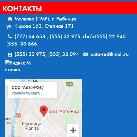
КОНТАКТЫ
Молдова (ПМР), г. Рыбница
ул. Кирова 163, Степная 171
(777) 64 653 , (555) 32 975 <br/>(555) 22 940
(555) 33 666
(555) 32 975, (555) 33 094
auto-red@mail.ru