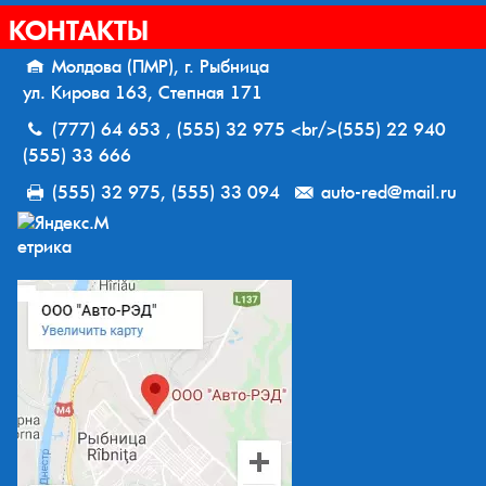
КОНТАКТЫ
Молдова (ПМР), г. Рыбница
ул. Кирова 163, Степная 171
(777) 64 653 , (555) 32 975 <br/>(555) 22 940
(555) 33 666
(555) 32 975, (555) 33 094
auto-red@mail.ru